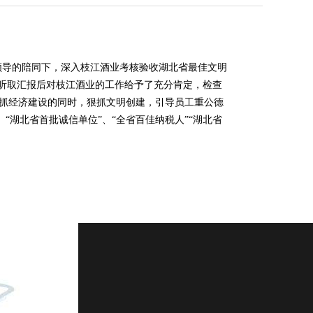
领导的陪同下，深入枝江酒业考核验收湖北省最佳文明
听取汇报后对枝江酒业的工作给予了充分肯定，检查
力抓经济建设的同时，狠抓文明创建，引导员工重公德
湖北省首批诚信单位”、“全省百佳纳税人”“湖北省
-4229356
9号