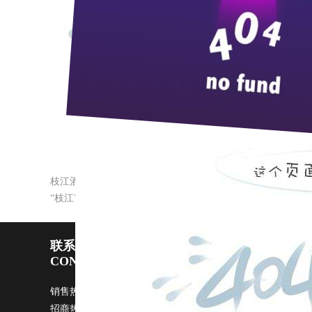
3月15日，湖北省文明办罗丹青处长、丁慧斌科长
单位的创建工作。枝江酒业公司董事长兼总经理蒋红
组一致认为枝江酒业符合创建条件，决定纳入重点推
讲诚信，树立终身学习的风尚，强调人与自然的和谐发
最佳成长型十大民营企业”“全省思想政治工作先进单位
枝江酒业荣获“宜昌市再就业先进单位”称号
“枝江”商标在香港核准注册
联系pp电子宙斯试玩
CONTACT US
销售热线：0717-4229999 广告部：
ggb@zi9.com
市场部：
s
招商热线：0717-4229508 / 4229496 传真：0717-4229368 