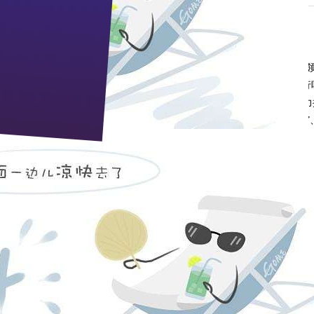
、湖北省广电局孙开明主任等一行，在宜昌、枝江市委宣传部、文明办有关
星陪同并详细介绍了近几年公司文明创建工作及取得的成绩。罗处长一行
荐单位。近几年，枝江酒业始终坚持“两手抓 两手都要硬”的方针，在大
展，充分表现了文明创建也是生产力。公司先后荣获“湖北省文明单位”、“
”“宜昌市最佳文明单位”等称号。(付玉华)
cb@zj9.com
pp电子宙斯试玩的售后服务：0717-4294699 人力资源部：0717
邮政编码：443200 e-mail：
zj9@zj9.com
地址：湖北省枝江市迎宾大道9