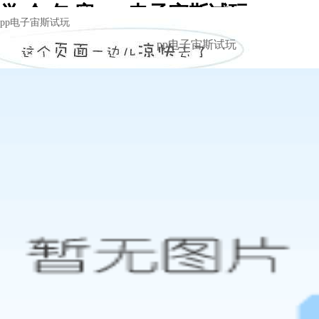
学 会 包 容 -pp电子宙斯试玩
pp电子宙斯试玩
pp电子宙斯试玩