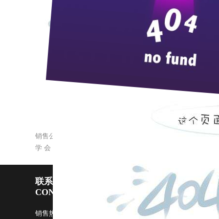
9
月
22
日上午，江口生产区安保人员在例
唯恐避之不及，无不提心吊胆。
总监室和安保分部负责人知道这一情况后
时许，由一名专职消防员身着防护服，头戴钢
刘主任的一声“开始”，一桶滚开的水泼向威
分钟就排除了险情。(
樊烨 邹金华
)
销售公司全员学习“18号令”
学 会 包 容
联系pp电子宙斯试玩
CONTACT US
销售热线：0717-4229999 广告部：
ggb@zi9.com
市场部：
s