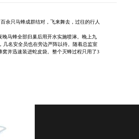
，百余只马蜂成群结对，飞来舞去，过往的行人
夜晚马蜂全部归巢后用开水实施喷淋。晚上九
，几名安全员也在旁边严阵以待。随着总监室
蜂窝并迅速装进蛇皮袋。整个灭蜂过程只用了
3
-4229356