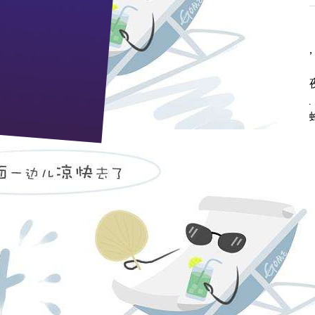
行巡逻的过程中发现饭厅门框上有一只直径约为
30
公分的马蜂窝
，通过现场观察，采用“水攻”的办法，即在锅炉车间取开水，待
盔等防护用品，手提着一桶从锅炉车间打来的滚开水站在架梯上
胁着职工安全的马蜂窝，而等候在一旁的安全员也一涌而上捅下马
cb@zj9.com
pp电子宙斯试玩的售后服务：0717-4294699 人力资源部：0717