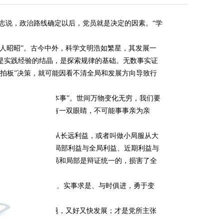
志说，政治路线确定以后，党员就是决定的因素。“学
使人昭昭”。古今中外，科学文明浩如繁星，其发展一
是实践经验的结晶，是探索规律的基础。无数事实证
“拍板”决策，就可能因看不清全局和发展方向导致行
真东西”，增长“真本事”。世间万物变化无穷，我们要
被“蒙蔽”。而人只有一双眼睛，不可能事事亲为亲
益，暂时利益要服从长远利益，或者叫做小局服从大
民的根本利益。当局部利益与全局利益、近期利益与
辩证法告诉我们，全局和局部是辩证统一的，损害了全
散沙，弊多利少。
需要我们“解放思想、实事求是、与时俱进，勇于变
样，才能真正解决问题，又好又快发展；才是党所主张
。