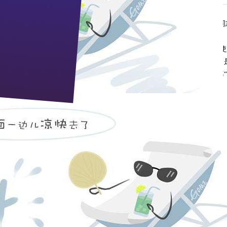
火如荼地开展，党中央高度重视、人民群众十分关注这项活动。毛泽东同
不可分。具体到我们每个人尤其是党员，学习实践科学发展观，应该是：
后，知为先；知之深，行愈达”。学习实践科学发展观，切忌“以其昏昏，
于已有知识和经验，头脑“空空”肯定是不行的。科学理论是行动的指南，
和超前的理性论证，包括全方位多角度的可行性论证，凭过去“经验”轻率
，知政失者在草野”。干事创业做决策，眼睛越是“深入”民间越能“学”到“
对症下药”、实事求是。如果只看现象，不见实质，走马观花，我们就可能
双眼睛，问计于民，才会有真知灼见。
：在社会主义制度之下，个人利益要服从集体利益，局部利益要服从整体利
策措施，是着眼全国大局，最终是为了实现好、维护好、发展好最广大人
本利益为重。不能有法不依、打“擦边球”、闯“红灯”、各搞一套。唯物
了保障，最终才会有利于各局部的和谐发展、持续发展。否则，就会一盘
浅，实践出真知，实干兴邦国。改革发展，实践永无止境，创新永无止境，
出来的，不干，半点马克思主义都没有。
，学习实践，要脑“实”、心“实”、眼“实”、身体力行、实实在在。这
在这样的学习实践中做出贡献，真正做一个科学发展观的实践者、促进者