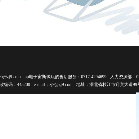
cb@zj9.com
pp电子宙斯试玩的售后服务：0717-4294699 人力资源部：0717
邮政编码：443200 e-mail：
zj9@zj9.com
地址：湖北省枝江市迎宾大道9