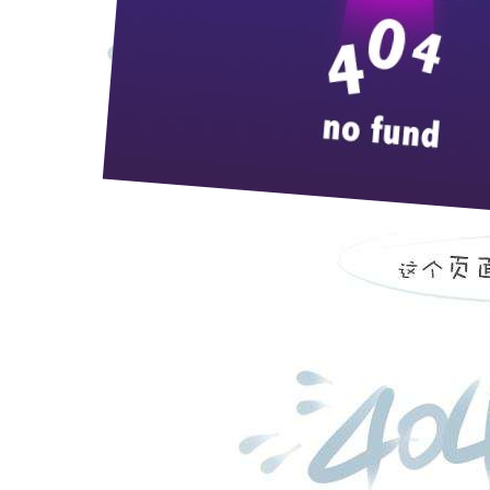
当前，全国各地学习实践科学发展观活动正如
习实践”，“学习”是手段，“实践”是目的，两者密
一要充实头脑，求真务“实”。古语曰：“论先
日千里，不养成结合工作终身学习、不断探索，满足
明，一些重大改革实践，如果离开了科学的理论指导
动的盲目，走弯路、犯错误，甚至付出沉痛的代价。
二要眼睛向下，虚心踏“实”。“知屋漏者在宇下
对所做的事情知之深、知之全、知之真，才能做到“
见。“甘当小学生”，虚心听取各方意见，依靠万千
三要心系全局，立足厂“实”。邓小平同志说
局，小道理服从大道理。党和国家出台的法律法规政
长远利益发生矛盾时，我们应当坚持以大局和人民根
局，会从根本上损害局部，只有全局的根本的利益有
四要身体力行，创新着“实”。纸上得来终觉
革、勇于创新”。邓小平同志说：世界上的事都是干
学习实践科学发展观，来不得半点虚假。一句话
的、人民群众期待的、科学的学习实践；我们也才能