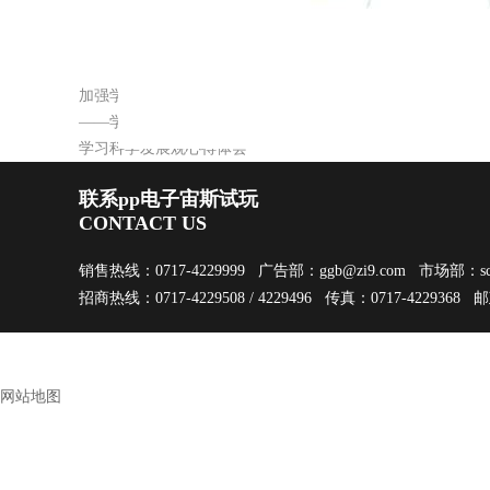
曹海林
加强学习，注重能力的全面提高
——学习科学发展观的心得体会
学习科学发展观心得体会
联系pp电子宙斯试玩
CONTACT US
销售热线：0717-4229999 广告部：
ggb@zi9.com
市场部：
s
招商热线：0717-4229508 / 4229496 传真：0717-4229368 
网站地图