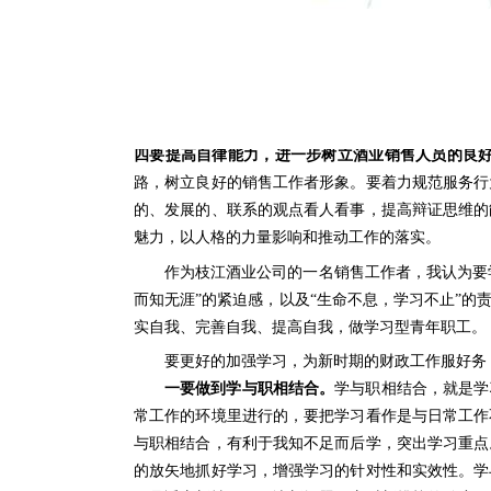
面，并根据事物的发展趋势，预测未来可能出现的问
德素养，要树立热情服务的宗旨，将践行科学发展观
三要提高创新能力，进一步增强工作的实在性。
随着
阶，要求我必须提高创新能力。如何结合建设社会主
精神状态面对全新的工作。要发扬艰苦奋斗、埋头苦
四要提高自律能力，进一步树立酒业销售人员的良
路，树立良好的销售工作者形象。要着力规范服务行
的、发展的、联系的观点看人看事，提高辩证思维的
魅力，以人格的力量影响和推动工作的落实。
作为枝江酒业公司的一名销售工作者，我认为要
而知无涯”的紧迫感，以及“生命不息，学习不止”
实自我、完善自我、提高自我，做学习型青年职工。
要更好的加强学习，为新时期的财政工作服好务
一要做到学与职相结合。
学与职相结合，就是学
常工作的环境里进行的，要把学习看作是与日常工作
与职相结合，有利于我知不足而后学，突出学习重点
的放矢地抓好学习，增强学习的针对性和实效性。学