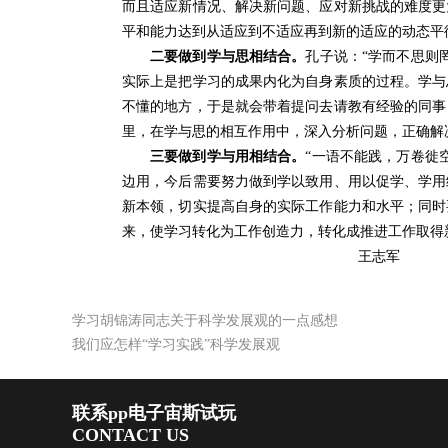
而且适应新情况、解决新问题、应对新挑战的难度更
平和能力达到从适应到不适应再到新的适应的动态平
二要做到学与思相结合。
孔子说：“学而不思则
实际上是把学习的成果内化为自身素质的过程。学与
不懂的地方，于是就会带着提问去请教有经验的同事
里，在学与思的相互作用中，深入分析问题，正确解
三要做到学与用相结合。
“一语不能践，万卷徙
边用，今后需要努力做到学以致用、用以促学、学用
新本领，切实提高自身的实际工作能力和水平；同时
来，使学习转化为工作创造力，转化成推进工作取得
王志军
学习胡锦涛同志关于科学发展观的一点感想
我们应怎样“学习实践”科学发展观
联系pp电子宙斯试玩
CONTACT US