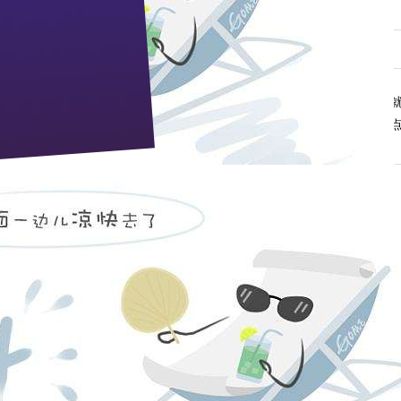
——学习科学发展观的心得体会
来源：本站 作者：管理员 时间：2009-04-13 浏览 次
本质、目的、内涵和要求的总体看法和根本观点。有什么样的发展观，
性、全局性的重大影响；科学发展观吸收和借鉴了一系列新思想、新观
了构建和谐社会的目标要求。
解和认识，明确了我国全面建设小康社会的目标和途径。作为一名枝江
会的目标做好我们的工作，使各项工作有新思路、新突破、新举措。
情况，要认真贯彻执行胡锦涛同志提出的：发展要有新思路，改革要有
赋予我们全体党员的庄严使命。
项工作结合起来,着力提升销售工作者的专业素质，提高服务水平。我认
深入学习业务知识，用专业知识武装头脑，而且还要贯彻落实到平常的
结合起来，在实践中善加利用，解决学习不够重视，功底不够扎实，工
任务，把学习当作一种工作和追求，牢固树立终身学习的观念，要通过
领。
新形势下我尤其要具有综合分析研究的能力，能够在复杂的人物和事