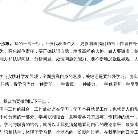
题，超前采取防范措施，把工作做在前面，掌握工作的主动权。要具备 “
体现在日常工作的一言一行之中。
改革的不断发展和深入，财政工作面临的新情况、新问题将会越来越多
义新的要求，顺应形势进行不断总结、巩固、升华，是值得我认真思考
干、自觉奉献的优良作风，坚持说实话、办实事、鼓实劲、求实效，勤于
好形象。
我的一言一行，不仅代表着个人，更影响着我们销售工作者在外
为，强化岗位责任，要正确认识自我，培养高尚的人格。做人要谦虚，
能力和认识问题、分析问题、处理问题的能力。要不断地加强世界观、
学习实践科学发展观，全面提高自身的素质，关键还是要加强学习。切实增
的责任感，将学习当作一种责任、一种素质、一种能力、一种修养和一种享
，我认为要做到以下三点：
习与工作的融合，工作处处是在学习，学习本身就是工作，也就是人们
不可分离的一部分。学与职相结合，意味着学习态度与工作精神的统一
。学习与职责的结合，就可以让我更清楚地看到自己的理论水平、政策
与职相结合，体现了学习是一个动态的、长期的过程。在我平时的日常