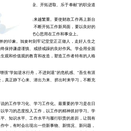
忠于职守、爱岗敬业、开拓进取、乐于奉献”的职业道
，工作任务也将会越来越繁重。要使财政工作再上新台
的问题。要讲发展，不断开拓工作新局面，要以良好的
政事，苦干实干，把心思用在工作和事业上。
界的印象。我要时刻牢记堂堂正正做人，走好人生之
始终保持谦虚谨慎、戒骄戒躁的良好作风。学会用全面
人生观和价值观的教育和改造，塑造工作者特有的人格
强“学如逆水行舟，不进则退”的危机感、“吾生有涯
受，真正静下心来、潜出力来、挤出时来学习，不断充
常说的工作学习化、学习工作化。最重要的学习是在日
，以学习的态度投入工作，以工作的精神抓好学习。学
水平、知识水平、工作水平与履行职责的差距，让我有
工作中，有时会出现出一些新事物、新情况、新问题，