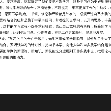
大、要求更高。这就决定了我们要把不断学习、终身学习作为更好地履
衡。通过学与职的结合，不断进步，不断提高，牢牢把握工作的主动权，
罔，思而不学则殆。”书籍、信息和经验都是外在的，必须经过自己大脑
思相结合的纽带是脑子中装有提问，带着提问去学习，以开阔思路，丰
，这样的学习过程不仅寻求到答案，也让自己觉得思有所得，感受到学
决问题，达到少出问题、少走弯路，推动工作更加顺利、健康地发展。
空虚。”学习的目的全在于运用，光学不用或者学用脱节，就使学习失去
结合。要增强学习的针对性，把向书本学、向他人学和向实践学结合起
要把学到的新理论、新知识、新技能充分运用到工作实践中去，把理论
新突破的推动力。