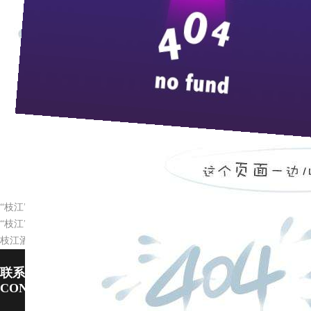
来
7
月下旬，在枝江酒业的营销会议上，销售公司总经理曹生
东三省市场的全面启动，而且也用雄厚的实力表明东三省已经成
随着“枝江”全国化大品牌战略的科学推进，“枝江”品牌已
东三省纳入品牌辐射、市场拓展的战略部署，并建立起了以大庆
的连片开发、纵深发展的序幕。
百年枝江，诚信天下。近年来，枝江的省外亿元市场、数亿元市
上，枝江酒业将以精准的产品定位、有效的广告形象宣传，稳扎
“枝江”和孙红雷把荧屏再度点燃
“枝江”新广告片将于八月中旬全面推出
枝江酒业四大举措保增长
联系pp电子宙斯试玩
CONTACT US