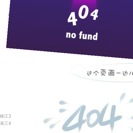
“
“枝
来
八月初的北京，枝江酒就像夏日的阳光一样激情四溢。枝江
江”新广告片的拍摄。新广告片构思新颖、创意奇特、画面精美、
心知己的枝江酒和全国广大消费者之间的浓厚情谊，也再次折射出
该广告片将于
8
月中旬在央视
1
套
2
套以及湖北、湖南、河南
视剧、潇湘电影频道，安徽影视及公共频道、河南卫视都市频道
内将再次形成浓郁的“枝江氛围”。
随着“枝江”品牌的全面升级，五星“枝江”、四星“枝江”、“枝
枝江酒业销售公司总经理曹生武说：“枝江”就是要用最优秀的品
枝江王走俏宜昌文化圈
东三省：“枝江”又一个市场制高点