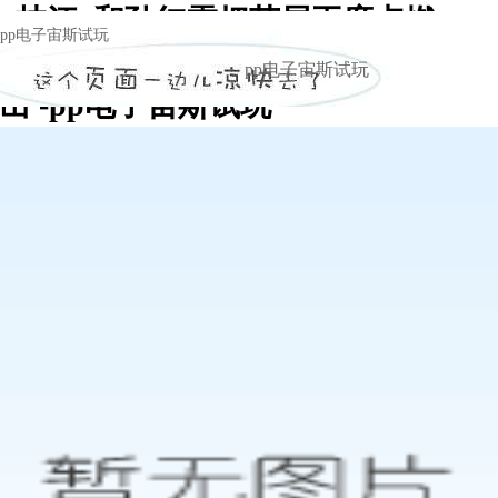
“枝江”和孙红雷把荧屏再度点燃
pp电子宙斯试玩
“枝江”新广告片将于八月中旬全面推
pp电子宙斯试玩
出 -pp电子宙斯试玩