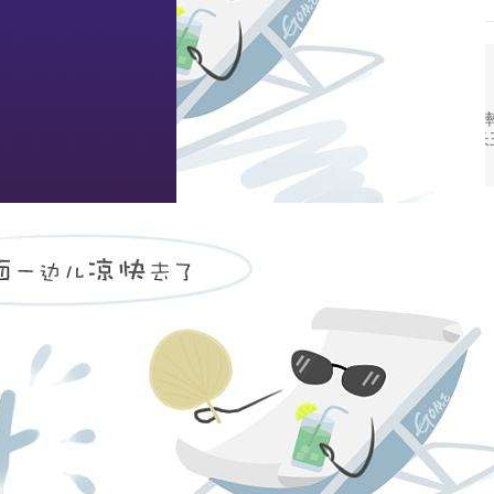
2,13
张为民副市长到枝江酒业
本报讯(记者李介)2月16日下午,宜昌市副市长张
负责人组成的工作组，在枝江市市长黄金龙、副市长
2006
2,11
省政协财经委主任曾宪武考察枝江酒业
本报讯（记者张同）2月16日，省政协经济委员会主
华、省酒业协会会长程业涛等一行考察了枝江酒业项
2006
2,10
丙戌旺旺春来早 枝江大曲喜盈门
本报讯（记者李介）年庆的鞭炮燃放甫定，枝江酒业新
元，入库锐金900万元，分别比去年同期增长12.75%
2006