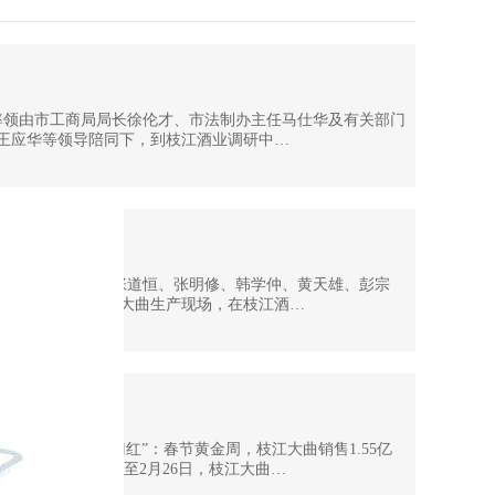
为民率领由市工商局局长徐伦才、市法制办主任马仕华及有关部门
王应华等领导陪同下，到枝江酒业调研中…
任曾宪武、副主任张道恒、张明修、韩学仲、黄天雄、彭宗
目建设现场及枝江大曲生产现场，在枝江酒…
年开门喜见“开门红”：春节黄金周，枝江大曲销售1.55亿
、8.38%；至此，截至2月26日，枝江大曲…