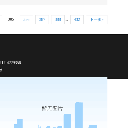
385
...
386
387
388
432
下一页»
-4229356
9号