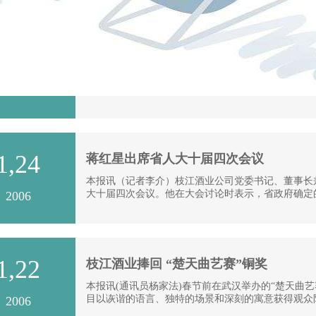
2,8
枝江大曲获首批中国酒类质量认证
本报讯(通讯员余君蓉记者李介)1月18日，中国酒
茅台、五粮液等全国29家酒类企业共计115个单元
2006
1,24
蒋红星出席省人大十届四次会议
本报讯（记者李介）枝江酒业公司党委书记、董事长兼
大十届四次会议。他在大会讨论时表示，省政府确定
2006
1,22
枝江酒业捧回 “楚天曲艺赛”铜奖
本报讯(通讯员杨家法)春节前在武汉举办的“楚天曲
目以诙谐的语言、独特的场景和深刻的寓意获得观众
2006