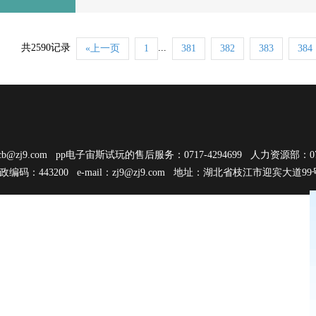
共2590记录
...
«上一页
1
381
382
383
384
cb@zj9.com
pp电子宙斯试玩的售后服务：0717-4294699 人力资源部：0717
邮政编码：443200 e-mail：
zj9@zj9.com
地址：湖北省枝江市迎宾大道9