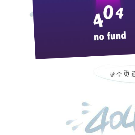
湖北枝江酒业股份有限公司（以下
项如下：
一、招标范围
枝江厂区、江口厂区酿造车间酒
二、招标资格
无不良诚信记录和其它违法犯罪
三、出售时间及预计总销量
时间：2020年8月26日—2021年7
数量：预计年酒糟销售量为450