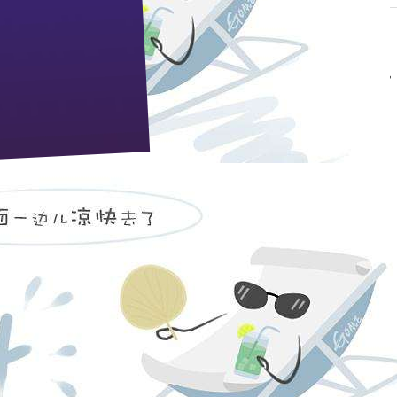
招 标 公 告
简称
“
枝江酒业
”
）枝江厂区、江口厂区酒糟回收处理
糟出售。
记录的企业单位或个体工商户（不含自然人）均可投标
月25日；
0吨。甲方酒糟数量只能作为预估，不能保证实际酒糟