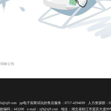
工招标公告
cb@zj9.com
pp电子宙斯试玩的售后服务：0717-4294699 人力资源部：0717
邮政编码：443200 e-mail：
zj9@zj9.com
地址：湖北省枝江市迎宾大道9