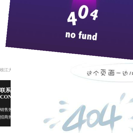
宜昌市文明办黄
来
元月17日，宜昌市文明办黄尚荣书记一行在枝江市委副书记陈
最佳文明单位。（张同）
我国白酒行业正在实现三大转变
枝江大曲产销两旺迎新春
联系pp电子宙斯试玩
CONTACT US
销售热线：0717-4229999 广告部：
ggb@zi9.com
市场部：
scb@zj9.com
招商热线：0717-4229508 / 4229496 传真：0717-4229368 邮政编码：443