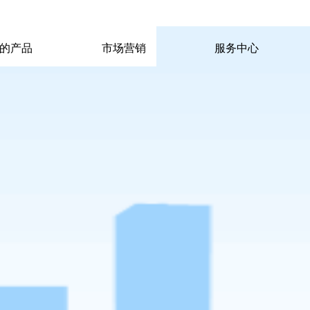
|
|
pp电子宙斯试玩的联系方式
|
玩的产品
市场营销
服务中心
玩的产品
市场营销
服务中心