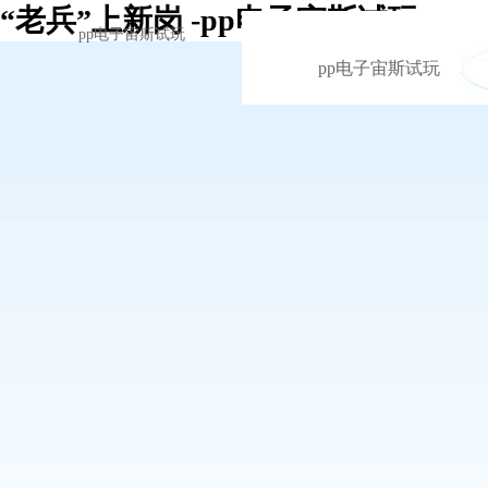
“老兵”上新岗 -pp电子宙斯试玩
pp电子宙斯试玩
pp电子宙斯试玩