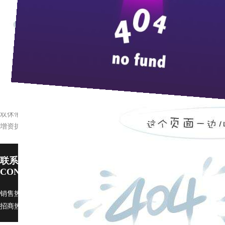
来
近日，枝江酒业领到了国家知识产权局核发的“一种利
业重视专利战略实施，依靠自主知识产权拓展市场，本
的技术支撑，是科技创新的又一硕果。 (
余君蓉
）
双休带薪来培训 质量安全牢记心
增资扩股加快发展
联系pp电子宙斯试玩
CONTACT US
销售热线：0717-4229999 广告部：
ggb@zi9.com
市场部：
scb@zj9.com
招商热线：0717-4229508 / 4229496 传真：0717-4229368 邮政编码：443