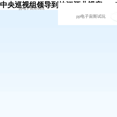
中央巡视组领导到枝江酒业视察 -p
pp电子宙斯试玩
pp电子宙斯试玩