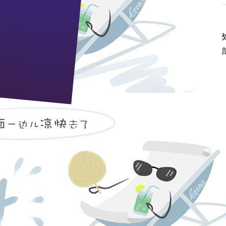
政协常委张德邻（右二）等中央巡视组领导一行在枝江市委、市
取了枝江酒业董事长蒋红星对企业发展的汇报，并对枝江酒业诚
把枝江大曲打造成中国名牌。(
张同
徐泽娇
)
cb@zj9.com
pp电子宙斯试玩的售后服务：0717-4294699 人力资源部：0717
邮政编码：443200 e-mail：
zj9@zj9.com
地址：湖北省枝江市迎宾大道9