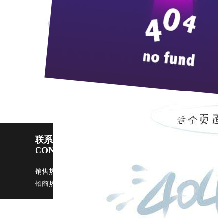
10
月
28
日下午，中共中央委员、十届全国
酒业视察工作。张德邻等中央巡视组领导一行听
高度评价，鼓励蒋红星要充分发挥领头雁的作用，
枝江大曲销售已突破十亿大关
江城金秋“枝江”俏
联系pp电子宙斯试玩
CONTACT US
销售热线：0717-4229999 广告部：
ggb@zi9.com
市场部：
s
招商热线：0717-4229508 / 4229496 传真：0717-4229368 