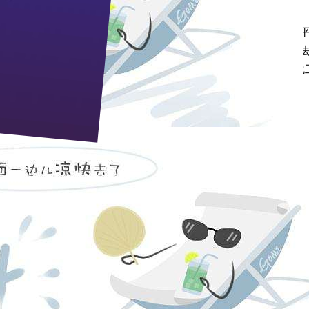
度室等七个部门联合对新扩建的制曲厂区进行了清理建筑垃圾，
坪绿化带已基本形成规模。制曲车间主任王令说：“以人工的方
滤尘、净化空气、减少污染的作用，从而创建环境优美的现代化
cb@zj9.com
pp电子宙斯试玩的售后服务：0717-4294699 人力资源部：0717
邮政编码：443200 e-mail：
zj9@zj9.com
地址：湖北省枝江市迎宾大道9