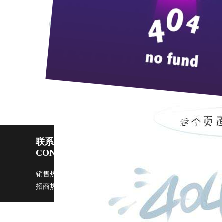
11
月
2
日上午，枝江酒业总工办、生产调
的草地种植，制曲车间外围接近
7000
平米的草
菌群，同时由于厂区车流量较大，还可以起到
务。”
（
尹越青
）
谢百俊--------从老板到老总
温馨提示语彰显“枝江”情
联系pp电子宙斯试玩
CONTACT US
销售热线：0717-4229999 广告部：
ggb@zi9.com
市场部：
s
招商热线：0717-4229508 / 4229496 传真：0717-4229368 