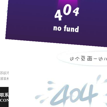
来
在白酒市场的“金九银十”销售旺季，枝江酒业又喜
又部署了当前销售目标任务，提出新的更高的要求。曹
苦奋斗的拼搏精神，也要有纵缆全局的战略定位。企业
个重点市场后，曹生武指出：凡是酒卖得好的地方，都是厂
为了备战“钻石腊月”，枝江酒业包装车间24条生产线
枝江酒业的广告已在央视“国内新闻”、“经济半小时”、
美誉度。
苏皖市场提前完成全年的销售目标
灌装检验工段穿上了“铁布衫”
联系pp电子宙斯试玩
CONTACT US