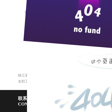
本报讯
6
月
20
日上午，宜昌市慈
成员。宜昌市政协主席李泉当选市慈
星、宜化集团董事长蒋远华等
11
人当
华民族的传统美德，更是人类文明共
善总会副会长，我感到无限荣光，也
社会责任，我们每个人都应义不容辞
众，是实现社会和谐、社会公证的重
活动，热心公益、扶贫济困，为宜昌
枝江酒业连续六年奖励标兵旅游
女职工权益受重视
联系pp电子宙斯试玩
CONTACT US