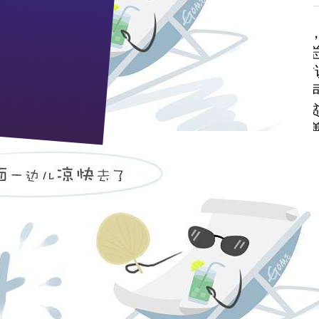
善总会第二届会员大会在宜昌桃花岭饭店隆重举行
善总会会长；宜昌市民政局局长王庆玉当选市慈善
选为宜昌市慈善总会副会长。蒋红星在会上发言时
同推崇的高尚情操。感谢社会各界对枝江酒业的认
给了我一个更高远的奋斗目标。”蒋红星表示：扶
地弘扬慈善观念，传播慈善文化，将爱心奉献到慈
要途径，我将同市慈善总会全体成员一道，尽心尽
慈善事业做出更大的贡献。