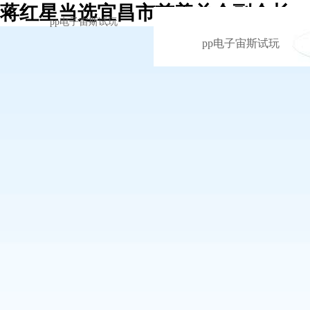
蒋红星当选宜昌市慈善总会副会长 -
pp电子宙斯试玩
pp电子宙斯试玩