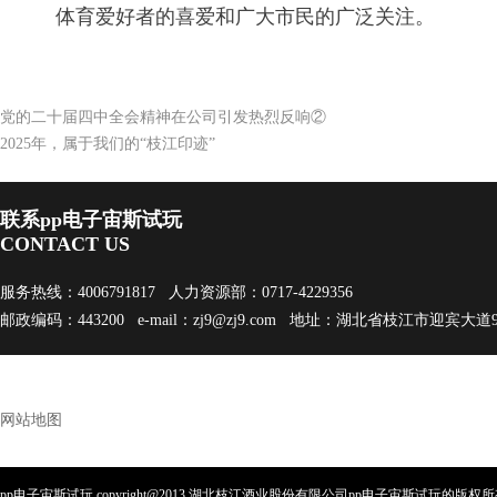
体育爱好者的喜爱和广大市民的广泛关注。
党的二十届四中全会精神在公司引发热烈反响②
2025年，属于我们的“枝江印迹”
联系pp电子宙斯试玩
CONTACT US
服务热线：4006791817 人力资源部：0717-4229356
邮政编码：443200 e-mail：
zj9@zj9.com
地址：湖北省枝江市迎宾大道
网站地图
pp电子宙斯试玩 copyright@2013 湖北枝江酒业股份有限公司pp电子宙斯试玩的版权