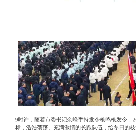
9时许，随着市委书记余峰手持发令枪鸣枪发令，2
标，浩浩荡荡、充满激情的长跑队伍，给冬日的枝