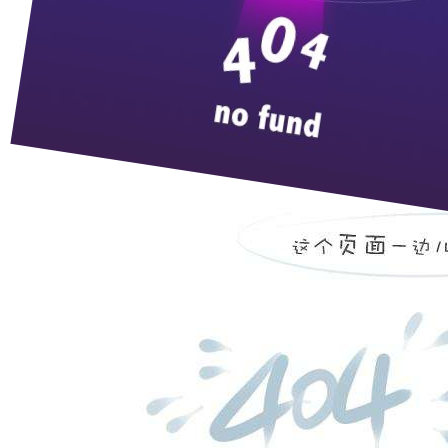
向着春天出发 | 枝江
来
12月30日上午，枝江市第十五届迎新春健身长
节、共期美好未来。