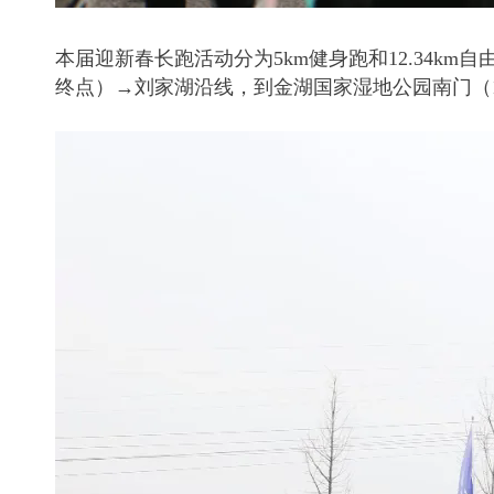
本届迎新春长跑活动分为5km健身跑和12.34k
终点）→刘家湖沿线，到金湖国家湿地公园南门（12