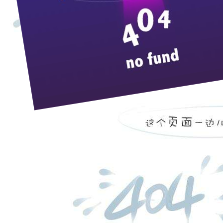
来
枝江酒业
11月23日，枝江酒业新品——“蓝版谦泰吉1817”在枝