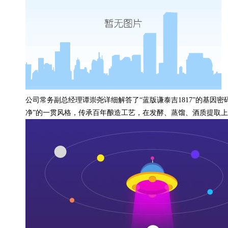
公司常务
副总经理谭崇尧详细解答了“蓝版谦泰吉1817”的基因密
净”的一贯风格，传承百年酿造工艺，在发酵、蒸馏、酒质提取