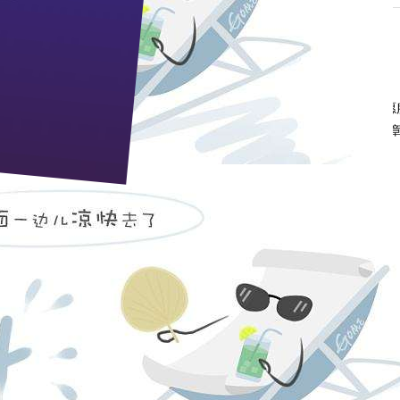
16年度文明单位”！
，着力提升员工文明素质和文明程度，进一步推进践行核心价值观、志愿
公司文明创建工作取得了实实在在的成果。涌现出“湖北省五一劳动奖章”
一大批优秀人才。
cb@zj9.com
pp电子宙斯试玩的售后服务：0717-4294699 人力资源部：0717
邮政编码：443200 e-mail：
zj9@zj9.com
地址：湖北省枝江市迎宾大道9