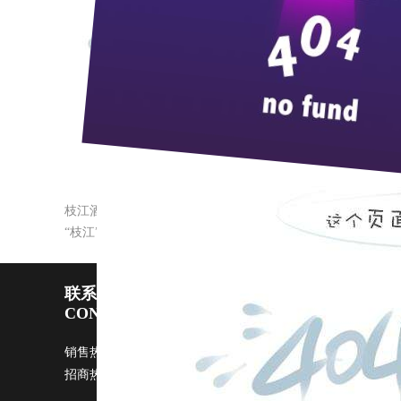
近日，枝江酒业受到省委省政府表彰，蝉联“2015-20
多年来，枝江酒业始终坚持加强道德建设和作风建设
等文明建设重点工作，以创建促发展，以发展促和谐，
章”获得者陈伟、“宜昌五四青年奖章”获得者徐军等
枝江酒业组织开展庆“三•八”活动
“枝江”酒荣膺2017年度青酌奖
联系pp电子宙斯试玩
CONTACT US
销售热线：0717-4229999 广告部：
ggb@zi9.com
市场部：
s
招商热线：0717-4229508 / 4229496 传真：0717-4229368 