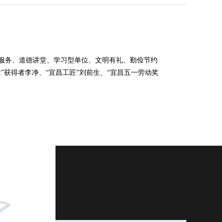
服务、道德讲堂、学习型单位、文明有礼、勤俭节约
获得者李净、“宜昌工匠”刘前生、“宜昌五一劳动奖
-4229356
9号