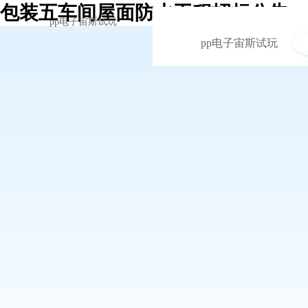
包装五车间屋面防水工程招标公告 -
pp电子宙斯试玩
pp电子宙斯试玩