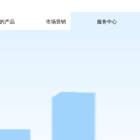
|
|
pp电子宙斯试玩的联系方式
|
玩的产品
市场营销
服务中心
玩的产品
市场营销
服务中心