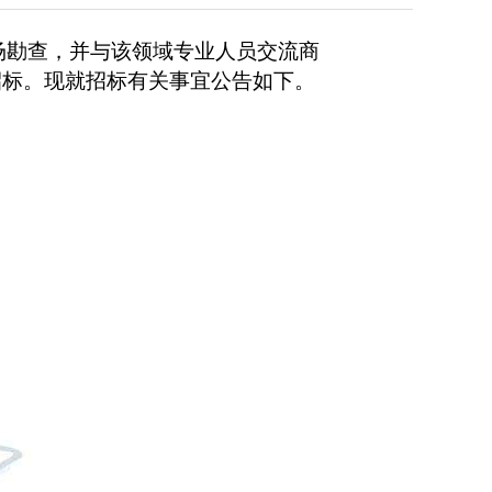
场勘查，并与该领域专业人员交流商
招标。现就招标有关事宜公告如下。