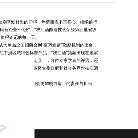
握别辛勤付出的
2016
，热情拥抱不忘初心、继续前行
民营企业
500
强”、“枝江酒酿造技艺荣登第五批省级
过值得铭记的
每一天
。
大单品全国招商会到“百万造富”激励机制的出台，
江中游区域特色标志产品，“枝江酒”频频出现在国家
究及应用》成果鉴定会上，各位专家学者的评语；还
的期许。我们感恩各级党委政府和社会各界对枝江酒
始。
面对新的一年，我们会更加明白肩上的责任与担当。