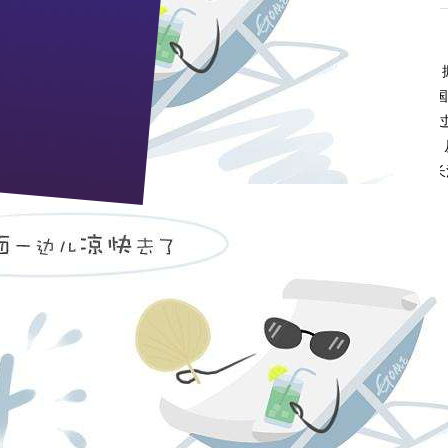
音的特殊年份已悄然而至。我们枝江酒业全体干部职工怀着对企业的热爱，
啊，层层叠叠，我们又爬上了十丈高坡百级阶！”在这一年里，“
2016
中国
类产品获国优认证”等利好消息一路伴随枝江酒业这个中华老字号，携手走
在昨天，从高调参加全国春季糖酒会到根据地市场的系列公益惠民活动，从
柔雅枝江王”这款代表着枝江酒业工匠精神的大单品已经无处不在，作为长
的桂冠。还记得，《高通量测序技术对长江中游浓香大曲微生态体系的研
议；还记得生产一线员工加班时的笑脸；还记得社会各界朋友对枝江酒业
认可与厚爱。
2017
，是新的一年，对枝江酒业来说，更是一个新纪元的开
不会忘记，那些为枝江酒业发展做出过贡献的人们。站在
年的门口，
200
辉煌！