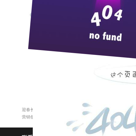
光阴荏苒，似水流年。
2017
这个“爱你一起”谐
的又一年。耳旁仿佛回响起郭小川的诗：“历史的高山
非遗名录”、“枝江品牌价值达
152.3
亿元”、“枝江酒
是的，回首历程，年初表彰大会上的誓言仿佛就
从
vip
客户俱乐部的成立到互联网线下销量的带动，“
级领奖台上，不断摘取属于产品本身更属于枝江酒业
记得在公司召开的全国经销商大会上，各位客商的建
业的关心与支持，珍惜广大消费者朋友对枝江品牌的
从
年谦泰吉槽坊到今天的枝江酒业，历史永远
1817
让我们携手，一起“做生活的王者”，共创枝江酒业新
迎春长跑，看“枝江”方队多豪迈
营销创新带来“枝江”开门红