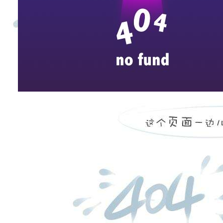
来
3月15日上午10时，枝江酒业行政大楼二楼会议室，常务副
人，分别对前一日的销售发货进度、生产计划落实、物料采购到
整个会议仅持续30分钟，直奔主题，务实高效。
据了解，早在2015年初，枝江酒业总裁曹荣开就提出了产供
日常工作进行统筹调度，精细化管理，由谭崇尧副总经理召集主
度，及时有效地解决产供销工作中出现的问题，主动快速地服务
多年的快速发展，枝江酒业拥有了不断壮大的全国性销售市场
了新的要求与挑战。每到产销旺季，相关部门就变得异常的紧张
召集采购、生产、设备、技术、质量、销售等相关部门负责人参
日的工作都有计划、有方案、有落实，做到日清日毕。枝江酒业
调度，有效节约了公司的运营成本，提升了企业的运转效率。
2015年生产旺季，枝江酒业新开发柔雅枝江王、老枝江、小
是得益于运营中心的准确预测、得力调度，各相关部门的紧密配
2016年元月一个月发货就达到10万件，销售额达3000多万元。
与产供销运营中心配套，今年3月初枝江酒业正式成立销售调