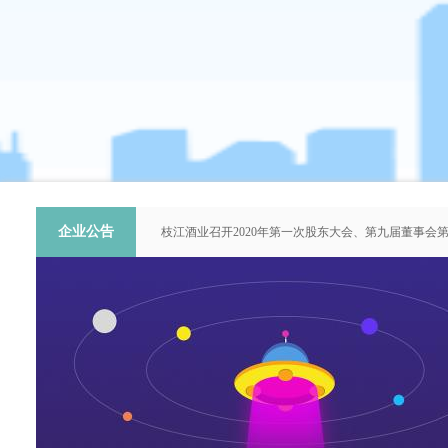
企业公告
枝江酒业召开2020年第一次股东大会、第九届董事会
关于提名推荐第六届中国青年科技工作者协会会员人
枝江酒业召开2018年第二次股东大会、第八届董事会
枝江酒业召开2015年第一次股东大会、第七届董事会
“谦泰吉文苑”征稿启事
枝