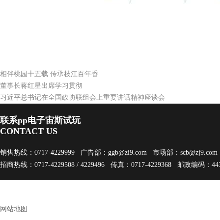
各营销中心经理通过公司的网络平台，能及时了解自己所经营市
核。针对排名靠后的市场，及时了解各市场产品动销中存在的问
去年在中国白酒产业发展持续低迷的形势下，枝江酒业圆满完
理，将成为枝江酒业提升管理水平的有效途径，让百年老字号绽
相伴桃园十五载 传承枝江百年香
董事长蒋红星出席学习贯彻
习近平总书记在全国政协联组会上重要讲话精神座谈会
联系pp电子宙斯试玩
CONTACT US
销售热线：0717-4229999 广告部：
ggb@zi9.com
市场部：
scb@zj9.com
招商热线：0717-4229508 / 4229496 传真：0717-4229368 邮政编码：443
网站地图