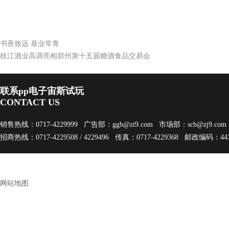
书香致远 基业常青
枝江酒业高调亮相郑州第十五届糖酒食品交易会
联系pp电子宙斯试玩
CONTACT US
销售热线：0717-4229999 广告部：
ggb@zi9.com
市场部：
scb@zj9.com
招商热线：0717-4229508 / 4229496 传真：0717-4229368 邮政编码：443
网站地图