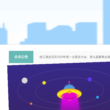
企业公告
枝江酒业召开2020年第一次股东大会、第九届董事会
关于提名推荐第六届中国青年科技工作者协会会员人
枝江酒业召开2018年第二次股东大会、第八届董事会
枝江酒业召开2015年第一次股东大会、第七届董事会
“谦泰吉文苑”征稿启事
枝江中原涌春潮 ---
来