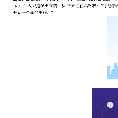
示：
“
伟大都是熬出来的。从
‘
来来往往喝杯枝江
’
到
‘
感情
开始一个新的里程。
”