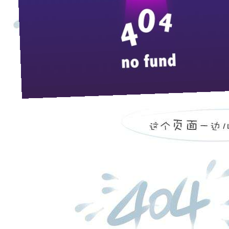
4月23日，湖北枝江酒业联手九度智力集团在中油花园
员、部分媒体共200多人参会。
河南酒业协会副会长兼秘书长蒋辉在会上发表热情洋
添更加诗意的篇章。枝江酒业股份有限公司总经理陈洪
专家、九度智力集团董事长马斐为广大经销商演讲了
“
如