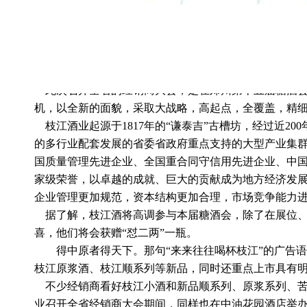
枝江酒业河南营销中心总经理李官军在会上对整个河
枝江在郑州快速崛起，创造了那个时代枝江奇迹。由于
在中原大地重振雄风。李官军表示，在今年底，郑州将实
媒体传播带动年轻人消费具有浓郁的中原文化和时代动
5000家专柜陈列，8000家标准陈列，强力打造终端。
此次召开全省的经销商大会，是在郑州第十五届糖酒
机，以全新的面貌，采取大战略，高起点，全覆盖，精
枝江酒业起源于1817年的
“
谦泰吉
”
古槽坊，经过近20
的多行业配套发展的省委省政府重点支持的大型产业集群。
国质量管理先进企业、全国重合同守信用先进企业、中国十
家级荣誉，以卓越的成就、巨大的贡献成为地方经济发展
企业管理更加规范，资本结构更加合理，市场竞争能力
据了解，枝江酒将高调参与本届糖酒会，除了在展位、
喜，他们将会获赠
“
怼二两
”
一瓶。
得中原者得天下。那句
“
来来往往喝杯枝江
”
的广告语
枝江原浆酒、枝江顺系列等新品，同时还重点上市具有
不少经销商看好枝江小酒和新品顺系列、原浆系列、
业召开全省经销商大会期间，同样也在中油花园酒店举