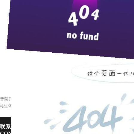
来
10月1日，三峡大学接待中心四楼会议室座无虚席，百
100余名师生与学院领导，在此隆重举行毕业10周年师
学院对大家回母校聚会表示热烈的欢迎，简要介绍了学校
业的同学们表示祝贺，也备感欣慰；同时对枝江酒业对
助学的事迹倍加称赞。大家畅所欲言，互相倾诉同学友
个同学都衷心表达了对学校培养与老师教导的感恩之情；
下一个10年团聚会。会后，大家还一起怀着激动的心情
晚上聚餐，师生们共同开启了一瓶瓶醇香的百年枝江美
曹荣开任枝江酒业ceo
枝江酒业职工代表宜昌市参加湖北省第十四届运动会
联系pp电子宙斯试玩
CONTACT US