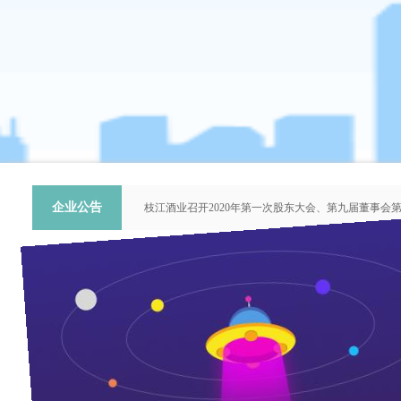
企业公告
枝江酒业召开2020年第一次股东大会、第九届董事会
关于提名推荐第六届中国青年科技工作者协会会员人
枝江酒业召开2018年第二次股东大会、第八届董事会
枝江酒业召开2015年第一次股东大会、第七届董事会
“谦泰吉文苑”征稿启事
枝江酒