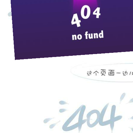
来
4
月
11
日，枝江酒业
200
多名重点客户相聚在长沙明
酒业对产品线进行统一梳理和规划，始终坚持“做全国最
取得了逆势飘红的好成绩。枝江酒业总经理陈洪卫在会上
说，出席此次重点客户会议的经销商，是闪耀在全国各市
有效联盟，必将串起枝江品牌这个大玉盘。此次在长沙
品牌做大做强的正能量。
陈洪卫在报告中指出，近年来，枝江酒业根据自身的
一级。在销售过程中，枝江酒业也非常注重对消费者的
进的销售软件，使厂商财务对接无障碍。在产品结构调
产品的核心竞争力。同时，合理划分区域和渠道，保持
台、谋求渠道升级的步伐，加强以互联网、移动互联为
此次会议由枝江酒业党委书记张华主持，维维股份总经
的副总裁林枫为经销商进行了培训，并隆重举行了“枝江
的签订，是枝江酒业对新的营销方式的尝试，也是为了