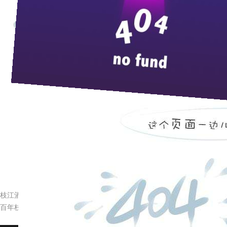
辽宁三沟酒业
来
7
月
3
日
，辽宁三沟酒业中高层管理人员一行十四人在
尧、副总经理薛传全、刘前生等人陪同参观，并安排相
与枝江酒业董事长蒋红星先生有过交流，回去以后向全
中层干部的强烈愿望。此次能如愿以偿，他们十分珍惜
经验满意而归，枝江酒业人胸怀宽广，不吝赐教，真正体
（枝酒宣）
枝江酒业举办质量环境食品安全三大管理体系标准培训
百年枝江定制酒受青睐