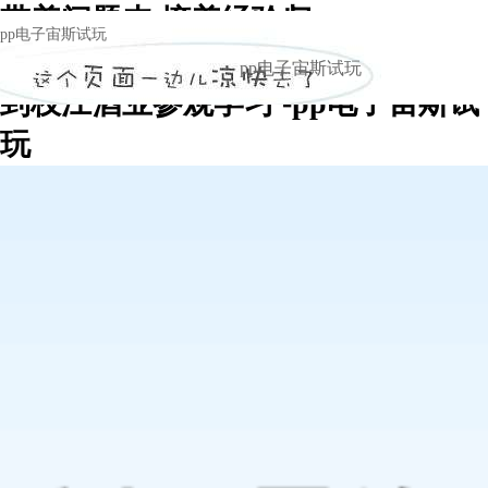
带着问题来 摘着经验归
pp电子宙斯试玩
辽宁三沟酒业十四名中高层管理人员
pp电子宙斯试玩
到枝江酒业参观学习 -pp电子宙斯试
玩