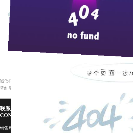
来
12月
13
日晚上七点，在美丽的清江古城剧院，长阳籍网络歌手胡
七十年代末的李宁平大学毕业后，自主创业，创办了“引火财”公
为新的代理品牌。他和长阳籍的网络歌手胡支祥是好朋友，当他
用。并邀请了中国人民解放军二炮文工团著名歌星金波助阵。当
产品。
此次演唱会还得到长阳县委宣传部、长阳电视台、长阳
诚信托起宜昌的“东方之珠”（一）
蒋红星的品牌价值观
联系pp电子宙斯试玩
CONTACT US
销售热线：0717-4229999 广告部：
ggb@zi9.com
市场部：
scb@zj9.com