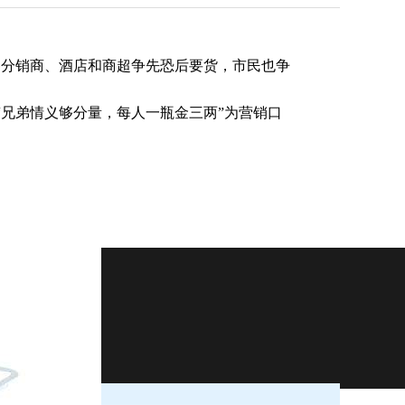
各分销商、酒店和商超争先恐后要货，市民也争
“兄弟情义够分量，每人一瓶金三两”为营销口
-4229356
9号