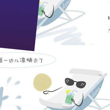
两酒的大卡车驶出了枝江酒业江口生产厂区，发往武汉市场。
给枝江酒业业务部打回反馈电话，“金三两在武汉上市成功啦！
提货计划。”
版产品，以青花瓷酒瓶为盛装酒瓶，净含量
150ml
，精巧别致，以
胜）
cb@zj9.com
pp电子宙斯试玩的售后服务：0717-4294699 人力资源部：0717
邮政编码：443200 e-mail：
zj9@zj9.com
地址：湖北省枝江市迎宾大道9