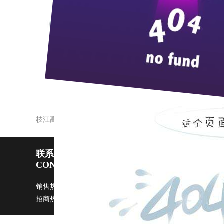
10
月
19
日
上午，一辆满载
2000
箱枝江金三
次日一大早，武汉大区经理袁定丰就兴奋地
相购买。再追加销售计划
1.8
万箱，本月底完成
据了解，金三两是枝江
125ml
礼意酒的升级
号，主销武汉市场，备受消费者青睐。（曾义
江西食品工业协会白酒代表团到枝江酒业参观考察
枝江高档酒增幅喜人
联系pp电子宙斯试玩
CONTACT US
销售热线：0717-4229999 广告部：
ggb@zi9.com
市场部：
s
招商热线：0717-4229508 / 4229496 传真：0717-4229368 