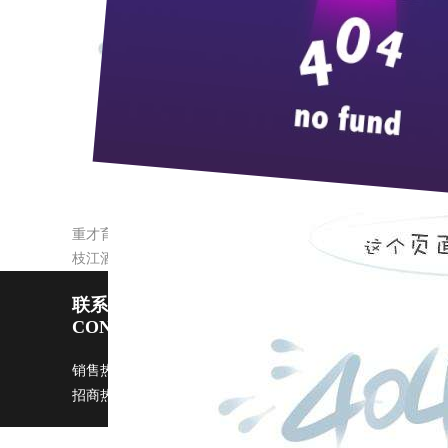
近期，枝江酒业又新取得了一项发明专利，国家
江酒业总工程师李净带领的技术团队经过反复的实验
产模式，解决了传统浓香型白酒工业生产周期长、劳
白酒产业创新型发展。枝江酒业一直以来，追求高标
之路，因此，每年不惜投入大量人财物致力于技术创
枝江酒业蝉联省级最佳文明单位
重才育才 英才辈出
枝江酒业人才建设硕果累累
联系pp电子宙斯试玩
CONTACT US
销售热线：0717-4229999 广告部：
ggb@zi9.com
市场部：
s
招商热线：0717-4229508 / 4229496 传真：0717-4229368 