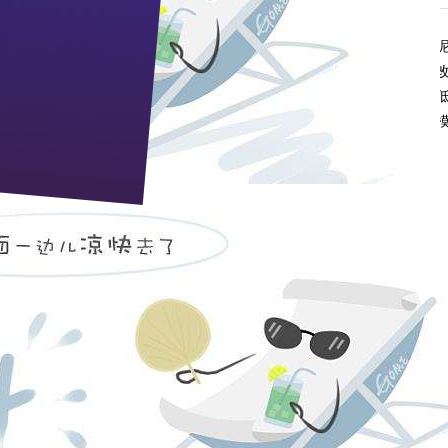
知识产权局经过依法审查，于
2013
年
8
月
7
日决定授予枝江酒业申请的无
和改进探索出的一项酿酒新技术，是对传统浓香型白酒发酵工艺的技术
动强度大、卫生条件难以满足清洁生产、生产规模扩大难招工、出酒率
准、高统一的产品质量，充分认识到未来利用最新生物技术，采用大规
新。目前，枝江酒业已拥有专利
110
件。
(
余君蓉
)
cb@zj9.com
pp电子宙斯试玩的售后服务：0717-4294699 人力资源部：0717
邮政编码：443200 e-mail：
zj9@zj9.com
地址：湖北省枝江市迎宾大道9