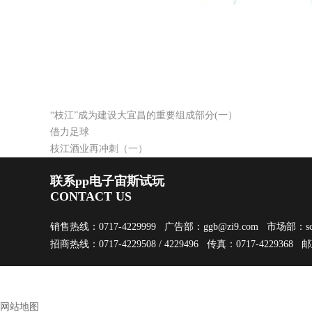
“枝江”成为建设大宜昌的重要组成部分(一）
借力足球
枝江酒业再冲刺（一）
联系pp电子宙斯试玩
CONTACT US
销售热线：0717-4229999 广告部：
ggb@zi9.com
市场部：
s
招商热线：0717-4229508 / 4229496 传真：0717-4229368 
网站地图