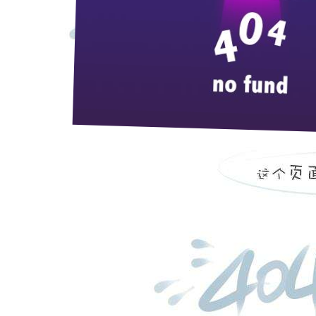
6月4日，宜昌市人大常委会常务副主
事长蒋红星、总经理陈洪卫、党委书记张
酒，认真听取了蒋红星董事长关于枝江酒
断创新给予了高度评价，并鼓励枝江酒业要
强、做大。（文/李静 图/李方泽）