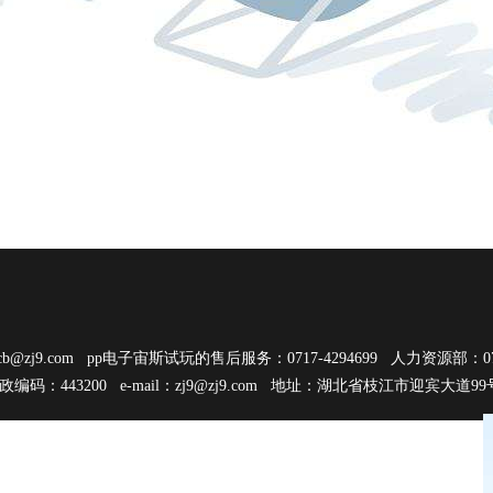
蒋红星（右二）向张建一（左三）介绍酿酒工艺
cb@zj9.com
pp电子宙斯试玩的售后服务：0717-4294699 人力资源部：0717
邮政编码：443200 e-mail：
zj9@zj9.com
地址：湖北省枝江市迎宾大道9