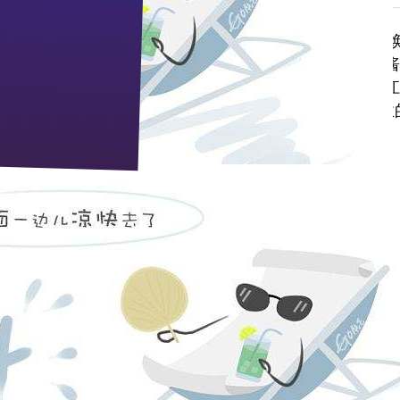
任张建一、枝江市委书记许志华、人大常委会主任谭克焕
华的陪同下，张建一一行参观了枝江酒业酿造五车间及酱
业的历史文化发展情况及产量产能等介绍。张建一对枝江
将“谦”、“泰”、“吉”的文化内涵更加深入的融入到企