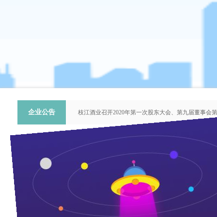
企业公告
枝江酒业召开2020年第一次股东大会、第九届董事会
关于提名推荐第六届中国青年科技工作者协会会员人
枝江酒业召开2018年第二次股东大会、第八届董事会
枝江酒业召开2015年第一次股东大会、第七届董事会
“谦泰吉文苑”征稿启事
枝