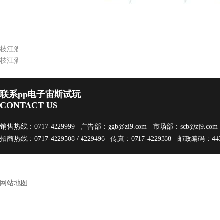
训，培训采取先讲课，后看教育片，培训结束时进行书
大对安全设施的投入，
为安全生产提供了有力保障。（
枝江酒业在汉宜农商农超对接会上签单5.4亿元
枝江酒“雅韵”风格定位（二）
联系pp电子宙斯试玩
CONTACT US
销售热线：0717-4229999 广告部：
ggb@zi9.com
市场部：
scb@zj9.com
招商热线：0717-4229508 / 4229496 传真：0717-4229368 邮政编码：443
网站地图