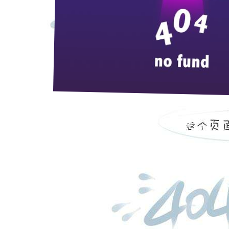
—
尊敬的各位领导、尊敬的各位经销商朋友
大家上午好！带着龙年的吉祥、伴随
销商的集体智慧，共同创造枝江品牌的美
销商朋友和媒体界朋友们的到来表示热烈
领导和社会各界人士表示衷心感谢！
1998
年，枝江酒业经历了历史上的第
感、公道的价格和工作人员周到的服务赢
了枝江品牌稳固的根据地，继而向全国辐
华老字号
”
、
“
中国地理标志
”
、
“
中国驰名
酒专家，有
2
名中国酿酒大师，
10
名国家级
酿酒工业协会组织的《调整白酒产业政策
的创新能力和核心竞争力进一步增强。木
足了发展后劲。今天，枝江酒业以新的姿