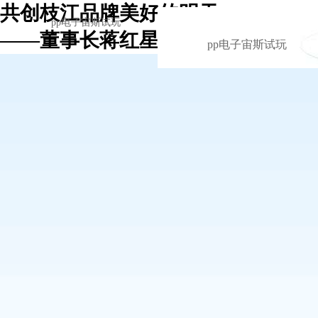
共创枝江品牌美好的明天
pp电子宙斯试玩
——董事长蒋红星在全国经销商大会上
pp电子宙斯试玩