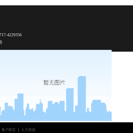
-4229356
9号
客户留言
|
人力资源