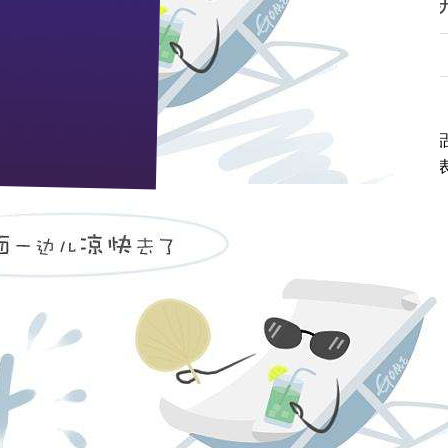
—董事长蒋红星在全国经销商大会上的
来源：本站 作者：管理员 时间：2012-03-20 浏览 次
、尊敬的媒体朋友们：
温暖的春风，我们相逢在九省通衢的江城武汉，以百年枝江
好明天，共同抒写振兴湖北经济的壮丽篇章。在这里，我代
的欢迎！对获得表彰的经销商和业务员表示热烈的祝贺！对
一次股权改革，新一届领导班子把市场营销重点放在武汉，
得了广大消费者，畅销在武汉的大街小巷。十多年的经历中
射，如期实现了枝江品牌的全国化，连续十年进入中国白酒
商标
”
、
“
中国最具价值品牌
”
等金字招牌，还拥有全国一流的
白酒、露酒评酒委员。在白酒技术领域，枝江酒业在全国酿
的研究》课题的调研与结题。随着博士后产业基地的建立、
茂鸟集，水积鱼聚。枝江酒业构筑了高科技
“
人才航母
”
，建
态在武汉召开这样规模较大的全国经销商大会，既是对枝江