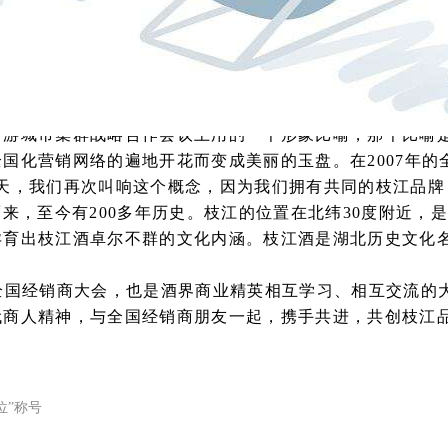
刺百亿的信心、力量和豪情的集中展示。
完成品牌的全面推广。枝江酒业拥有一支征战南北的营销铁
枝江酒深入全国市场，被业界誉为
“
枝江速度
”
、
“
枝江现象
”
全国化。今天到会的经销商队伍中，既有
10
多年来与枝江酒
伴。看到今天气宇不凡、精神饱满的来自全国的经销商阵容
中游城市集群战略合作会议上用的一个形象比喻，那个比喻
全国化营销网络的遍地开花而变成美丽的玉盘。在
2007
年的
天，我们再次叫响这个概念，因为我们拥有共同的枝江品牌
而来，至今有
200
多年历史。枝江的位置在北纬
30
度附近，
孕育出枝江酒卓尔不群的文化内涵。枝江酒是湖北历史文化
。
全国经销商大会，也是酒界商业精英相互学习、相互交流的
代商人精神，与全国经销商朋友一起，携手共进，共创枝江
位”称号