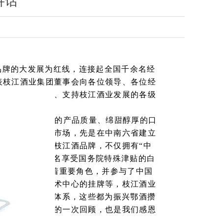
讲话
品牌的大发展为红线，连接起全国千余名经
表枝江酒业集团董事会向各位领导、各位经
多年来一直关心、支持枝江酒业发展的各级
枝江酒以其过硬的产品质量、绵甜醇厚的口
，我们依托武汉市场，先是在中南六省建立
前十强。今日的枝江酒品牌，不仅拥有
“
中
科研团队，有
2
名享受国务院特殊津贴的白
酒工业中担当着重要角色，并参与了中国
湖北酿酒工程技术中心的挂牌等，枝江酒业
立了技术型创新体系，这些都为振兴鄂酒攒
酒业十多年发展的一次回顾，也是我们感恩