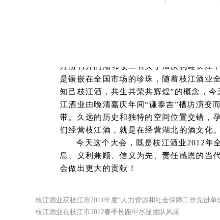
武汉的一种回报，更是我们登高望远、冲
一流的品牌，需要一流的营销铁军来
城市及广大农村，将
“
窖香曲香最秀雅
”
的
江品牌通过全国经销商，真正实现了品牌
年新加盟的战略pp电子宙斯试玩的合作伙
月份召开的湘鄂赣三省关于加快构建长江
是镶嵌在全国市场的珍珠，随着枝江酒业
知己枝江酒，共生共荣共辉煌
”
的概念，今
江酒业由晚清嘉庆年间
“
谦泰吉
”
槽坊演变
带。久远的历史和独特的空间位置交错，
们经营枝江酒，就是在经营湖北的酒文化
今天这个大会，既是枝江酒业
2012
年
息、义利兼顾、信义为先、责任感恩的当
会做出更大的贡献！
枝江酒业获枝江市2011年度“人力资源和社会保障工作先进单
枝江酒业在枝江市2012春季长跑中尽显团队风采