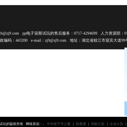
cb@zj9.com
pp电子宙斯试玩的售后服务：0717-4294699 人力资源部：0717
邮政编码：443200 e-mail：
zj9@zj9.com
地址：湖北省枝江市迎宾大道9
子宙斯试玩的版权所有 网络策划：-
中华老字号之窗
|
裕鹿酒
|
招标公告
|
企业公告
|