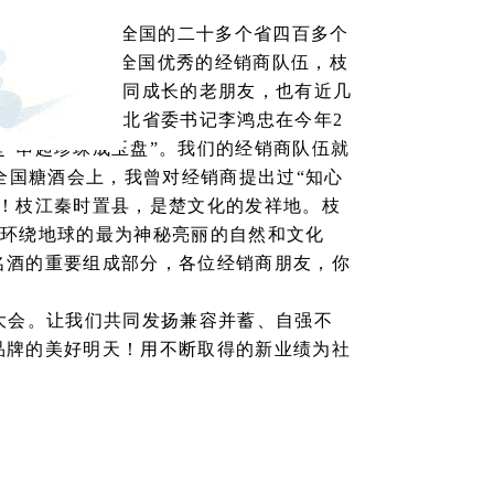
军，他们驰骋在全国的二十多个省四百多个
。枝江酒业拥有全国优秀的经销商队伍，枝
业共担风雨、共同成长的老朋友，也有近几
，让我想起了湖北省委书记李鸿忠在今年
2
是
“
串起珍珠成玉盘
”
。我们的经销商队伍就
全国糖酒会上，我曾对经销商提出过
“
知心
！枝江秦时置县，是楚文化的发祥地。枝
是环绕地球的最为神秘亮丽的自然和文化
名酒的重要组成部分，各位经销商朋友，你
大会。让我们共同发扬兼容并蓄、自强不
品牌的美好明天！用不断取得的新业绩为社