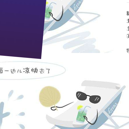
谊如同百年枝江酒，绵甜悠长。
12
月
10
日
，由枝江市委书记刘建
市人大副主任谢良华，枝江市政府办公室主任郑玉志，枝江酒业
，前往当阳访问交流，共叙友谊，同谋发展。当阳市委书记郑廷
市直各部门领导，当阳工商企业界精英和枝江党政代表团在当阳
在晚宴上发表了热情洋溢的讲话。文媛市长代表
枝江市四大家领
以来对枝江酒业发展的大力支持，感谢当阳人民对枝江品牌的真
介绍了枝江酒业近几年来的发展成就、远景规划，并真诚邀请到
开业。而百年枝江韵系列酒在当阳上市以来，
受到了当阳社会各
，销售额节节攀升，百年枝江架起了枝江和当阳两市人民之间的