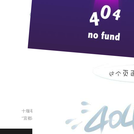
枝江和当阳互为邻居，两地之间的传统友
委会主任谭克焕，枝江市政协主席陈燕，枝江
酒业党委书记张华等组成的枝江市党政代表团
委、市人大、市政府、市政协主要领导，当阳
现场充满了浓郁的“枝江”气息。
当阳市市长石显银和枝江市市长文媛分别
府、市政协以及各级领导部门和社会各界长期
谊。枝江酒业总经理张春雷
向与会领导和嘉宾
今年
5
月，百年枝江当阳旗舰店在当阳盛大
地政务接待、商务交流、婚庆喜宴的首选品牌
十堰举办“百年枝江”品鉴会
“宜都枝江一家亲”联谊会在宜都举行