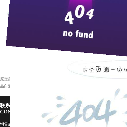
来
近日，枝江酒业又收到国家工商总局商标局核发的“枝
二十余件已达到法定的十年有效期需要办理续展申请，
度重视“商标”这一重要的无形资产，从成立知识产权办
商标维权保护等方面逐步建立健全了商标战略体系，为
原宜昌市委书记张忠民一行到枝江酒业调研
品白酒，品出一片新天地
联系pp电子宙斯试玩
CONTACT US
销售热线：0717-4229999 广告部：
ggb@zi9.com
市场部：
scb@zj9.com