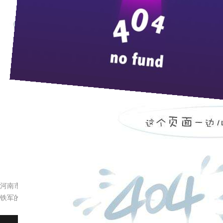
来
自从枝江酒业在《三峡晚报》和《楚天都市报》上发布征集“五
函
10000
多条，负责登记整理的枝江酒报编辑室的工作人员忙得
生，也有机关及企事业单位工作人员，有文学爱好者，也自由职
显枝江品牌的品质品味、让人心驰神往。稿件之多，参与之众，
情。人们对枝江大曲的如此厚爱，正是枝江酒业以质为本，诚信
酒的文化诉求真正迎合了广大消费者的需求愿望使然。
五星枝江“
香气柔顺细腻、入口绵甜润喉、饮后舒适不上头
”
，
当一部分稿件把五星枝江定位于政务、商务、民务“三务一统”
豹，
人们有理由相信，在全国人民的真情呵护下，
30
亿后的枝江
河南市场胜券在握
铁军的热血在国歌声中沸腾