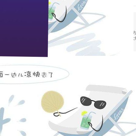
9,12
“老字号”靓丽秀江城
新一轮销售旺季临近，枝江大曲销售铁军——武汉“方
动，为确保扩大旺季产品面市率秣马厉兵。全市各大
2005
9,9
枝江大曲礼品酒成为市场“香饽饽”
8月25日，枝江酒业公司又一款新品--42度礼品酒
以及山东、河南等市场。仅三天时间，该产品就被商
2005
9,8
枝江酒业先进性教育党课生动活泼
9月2日，枝江酒业全体党员及积极分子近百人聚集
将第一阶段的先进性教育推向了高潮。公司党委高度
2005