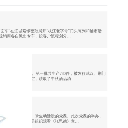
面军”在江城紧锣密鼓展开“枝江老字号”门头陈列和铺市活
经销商各自派出专车，按客户流程划分…
在包装一车间包装出厂。第一批共生产780件，被发往武汉、荆门
家、消费者一抢而空，获取了中秋酒品消…
在九楼会议室，上了一堂生动活泼的党课。此次党课的举办，
重视此次党课，一是组织观看《张思德》宣…