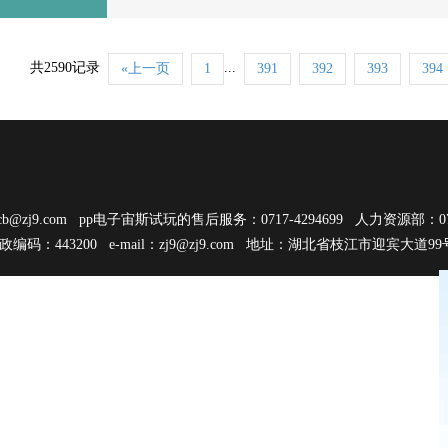
共2590记录
...
«上一页
1
391
392
393
394
cb@zj9.com
pp电子宙斯试玩的售后服务：0717-4294699 人力资源部：0717
邮政编码：443200 e-mail：
zj9@zj9.com
地址：湖北省枝江市迎宾大道9