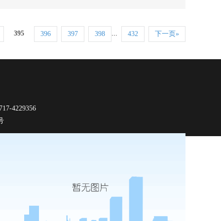
395
...
396
397
398
432
下一页»
-4229356
9号