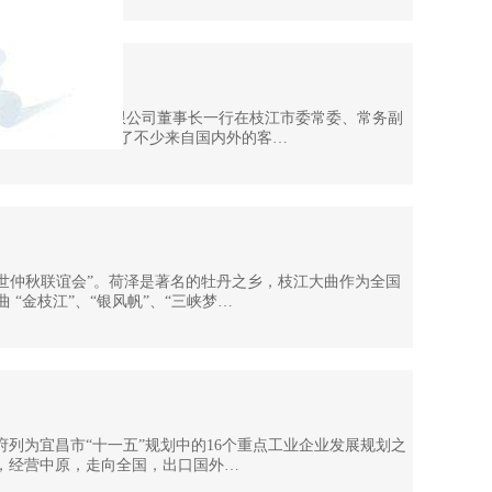
恒基产业股份发展有限公司董事长一行在枝江市委常委、常务副
业的快速发展吸引了不少来自国内外的客…
曲盛世仲秋联谊会”。荷泽是著名的牡丹之乡，枝江大曲作为全国
“金枝江”、“银风帆”、“三峡梦…
府列为宜昌市“十一五”规划中的16个重点工业企业发展规划之
北，经营中原，走向全国，出口国外…