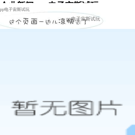
企业新闻 -pp电子宙斯试玩
pp电子宙斯试玩
pp电子宙斯试玩