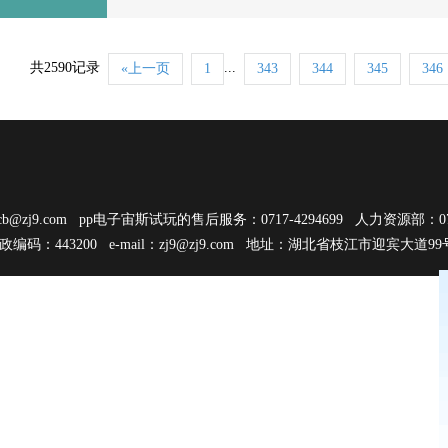
共2590记录
...
«上一页
1
343
344
345
346
cb@zj9.com
pp电子宙斯试玩的售后服务：0717-4294699 人力资源部：0717
邮政编码：443200 e-mail：
zj9@zj9.com
地址：湖北省枝江市迎宾大道9