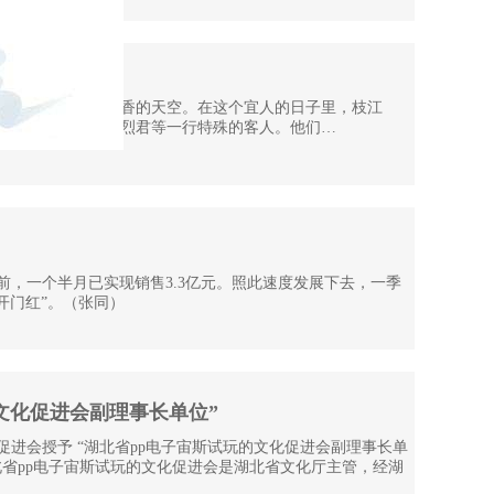
 感叹不虚此行
照在枝江酒业飘满浓香的天空。在这个宜人的日子里，枝江
部队的副司令员姜烈君等一行特殊的客人。他们…
前，一个半月已实现销售3.3亿元。照此速度发展下去，一季
开门红”。（张同）
文化促进会副理事长单位”
促进会授予 “湖北省pp电子宙斯试玩的文化促进会副理事长单
省pp电子宙斯试玩的文化促进会是湖北省文化厅主管，经湖