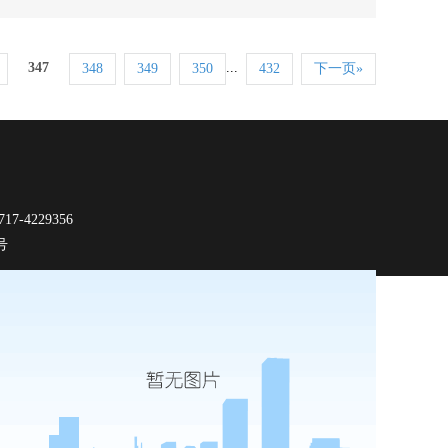
347
...
348
349
350
432
下一页»
-4229356
9号