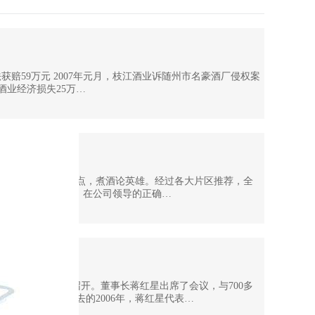
获赔59万元 2007年元月，枝江酒业诉随州市名豪酒厂侵权案
业经济损失25万…
一堂进行年终大盘点，煮酒论英雄。经过各大片区推荐，全
秀业务员”。2006年，在公司领导的正确…
第五次会议
议在武昌洪山礼堂召开。董事长蒋红星出席了会议，与700多
发展大计。在过去的2006年，蒋红星代表…