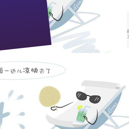
3,1
枝江酒业依法获赔59万元
“枝江”商标岂容仿冒 三家企业被判侵权 枝江酒业依法
在省高院的判决下尘埃落定，名豪酒厂被判赔偿枝江酒
2007
2,28
营销铁军年终论英雄
春节前，枝江酒业销售公司二百六十名营销精英齐聚
体同仁热烈讨论，评选出“2006年度十佳标兵”和“优
2007
2,27
董事长蒋红星出席省第十届人民代表大会
2月1日至7日，湖北省第十届人民代表大会第五次会
位来自荆楚各地的人民代表一起，肩负庄严使命，共商
2007