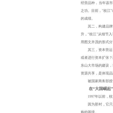
经营品种，当年该市
之功。目前，
“
枝江
”
的成绩。
其二，构建品牌
升，
“
枝江
”
从细节入
用图文并茂的形式分
其三，资本营运
或者进行资本扩张？
东山大市场的建设，
资源共享，是体现品
被国家商务部授
在
“
大国崛起
”
1997
年以前，枝
因为那时，它只
购的困境。