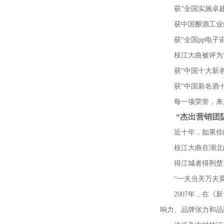
获
“
全国实施卓
获中国酿酒工业
获
“
全国pp电子
枝江大曲被评为
获
“
中国十大新
获
“
中国新名酒
每一项荣誉，来
“
杰出营销团
近十年，如果你
枝江大曲在湖北
得江城者得荆楚
“
一夫当关万夫
2007
年，在《新
响力、品牌张力和品