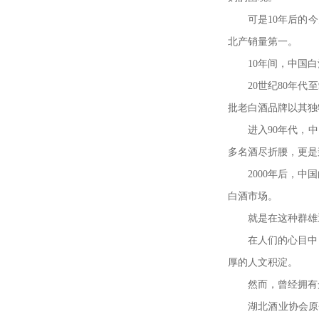
可是
10
年后的今
北产销量第一。
10
年间，中国白
20
世纪
80
年代至
批老白酒品牌以其独
进入
90
年代，中
多名酒尽折腰，更是
2000
年后，中国
白酒市场。
就是在这种群雄
在人们的心目中
厚的人文积淀。
然而，曾经拥有
湖北酒业协会原