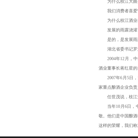
为什么枝江大曲
我们消费者喜爱
为什么枝江酒业
发展的雨露浇灌
是的，是发展雨
湖北省委书记罗
2004
年
12
月，中
酒业董事长蒋红星的
2007
年
6
月
5
日，
家重点酿酒企业负责
任世茂说，枝江
当年
10
月
6
日，
敬。他们是中国酿酒
这样的荣耀，我们称