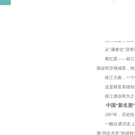
创造财富的人，
在中国社会的深
出大批走在时代前沿
这些人物必然会
他们在进行着富
从
“
谦泰吉
”
演变
蒋红星
——
枝江
酒业经济领域里，他
枝江大曲，一个
这是财富英雄创
枝江酒业和为之
中国
“
新名酒
”
2007
年，历史给
一幅白酒历史
酒
“
同生共竞
”
的进程