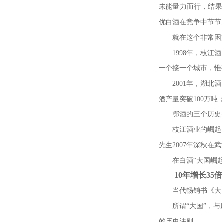
未能量力而行，结果
优白酒在竞争中节节
就在这个非常困
1998
年，枝江酒
一个接一个城市，惟
2001
年，湖北酒
酒产量突破
100
万吨
鄂酒的三个历史
枝江酒业的崛起
先生
2007
年深秋在武
在白酒
“
大国崛
10
年增长
35
倍
当代畅销书《大
所谓
“
大国
”
，与
的历史法则。