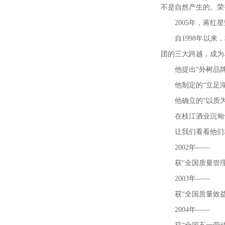
不是自然产生的。荣
2005
年，蒋红星
自
1998
年以来，
团的三大跨越，成为
他提出
“
外树品
他制定的
“
立足
他确立的
“
以质
在枝江酒业沉甸
让我们看看他们
2002
年
——
获
“
全国质量管
2003
年
——
获
“
全国质量效
2004
年
——