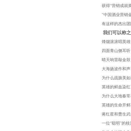
获得
“
营销成就
“
中国酒业营销
有这样的杰出团
我们可以称之
烽烟滚滚唱英雄
四面青山侧耳听
晴天响雷敲金鼓
大海扬波作和声
为什么战旗美如
英雄的鲜血染红
为什么大地春常
英雄的生命开鲜
蒋红星和曹生武
一位
“
聪明
”
的枝