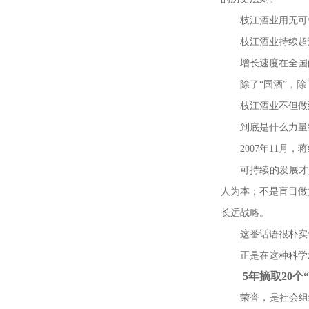
枝江酒业用无可
枝江酒业持续超
增长速度在全国
除了
“
国酒
”
，除
枝江酒业不但做
到底是什么力量
2007
年
11
月，蒋
可持续的发展才
人为本；不是盲目做
长远战略。
这番话语很朴实
正是在这种科学
5
年摘取
20
个
“
荣誉，是社会组