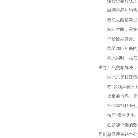
这份杂志对枝江
白酒单品年销售
枝江大曲是新型
枝江大曲，是第
评价恰如其分。
截至
2007
年底的
与此同时，枝江
主导产品交相辉映，
湖北只是枝江酒
在
“
各领风骚三
火爆的市场，是
2007
年
3
月
19
日
按照
“
案例为本
在参加评选的数
司副总经理兼销售公