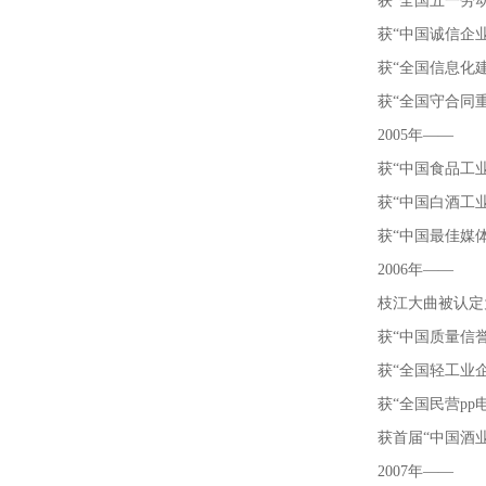
获
“
全国五一劳
获
“
中国诚信企
获
“
全国信息化
获
“
全国守合同
2005
年
——
获
“
中国食品工
获
“
中国白酒工
获
“
中国最佳媒
2006
年
——
枝江大曲被认定
获
“
中国质量信
获
“
全国轻工业
获
“
全国民营pp
获首届
“
中国酒
2007
年
——