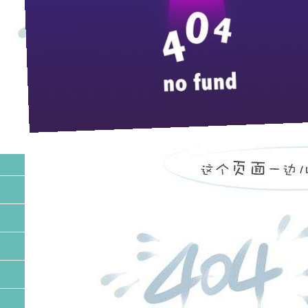
中华老字
走进枝江
NEWS
about us
【 楚天神曲
pp电子宙斯试玩的简介
——中国新
发展历程
序曲
全景展示
酿造神话
——“枝江”
荣誉展示
对酒当歌，人生
pp电子宙斯试玩的文化
一个以
“
谦和、
中华老字号
不知是历史的
个
“
谦泰吉
”
酒，历经
酒文化
这就是风行大江
技术中心