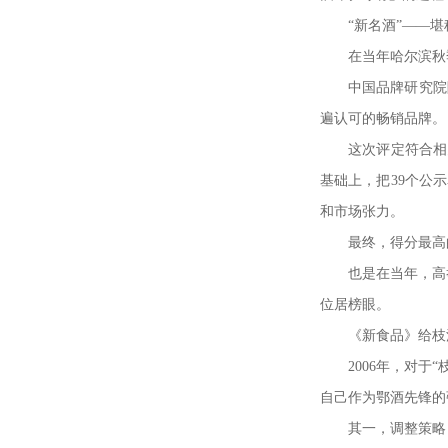
“
新名酒
”——
堪
在当年哈尔滨秋
中国品牌研究院
遍认可的畅销品牌。
这次评定符合相
基础上，把
39
个公示
和市场张力。
最终，得分最高
也是在当年，高
位居榜眼。
《新食品》给枝
2006
年，对于
“
自己作为鄂酒先锋的
其一，调整策略